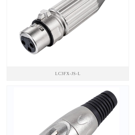
LC3FX-JS-L