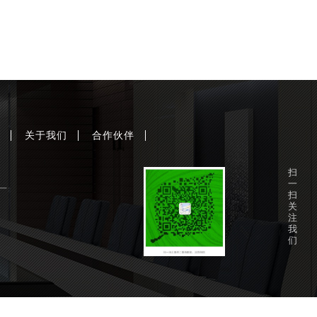
系
关于我们
合作伙伴
扫
一
厂
扫
关
注
我
们