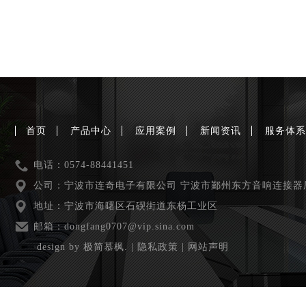
首页
产品中心
应用案例
新闻资讯
服务体
电话：0574-88441451
公司：宁波市连奇电子有限公司 宁波市鄞州东方音响连接器
地址：宁波市海曙区石碶街道东杨工业区
邮箱：dongfang0707@vip.sina.com
design by 极简慕枫.
|
隐私政策
|
网站声明